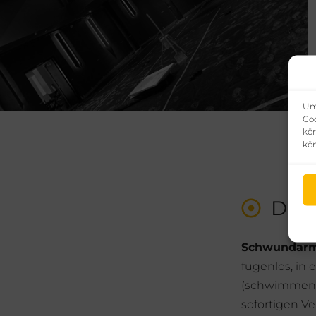
Um 
Coo
kön
kö
DET
Schwundarme
fugenlos, in
(schwimmend) 
sofortigen Ve