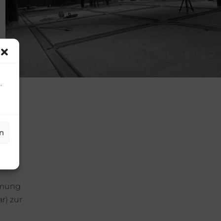
,
n
mmung
r) zur