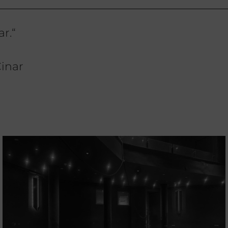
r.“
inar