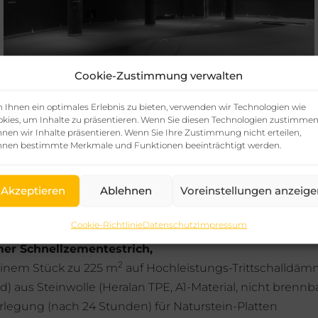
Cookie-Zustimmung verwalten
Ihnen ein optimales Erlebnis zu bieten, verwenden wir Technologien wie
kies, um Inhalte zu präsentieren. Wenn Sie diesen Technologien zustimmen
nen wir Inhalte präsentieren. Wenn Sie Ihre Zustimmung nicht erteilen,
nnen bestimmte Merkmale und Funktionen beeinträchtigt werden.
Akzeptieren
Ablehnen
Voreinstellungen anzeige
AILS
Cookie-Richtlinie
Datenschutz
Impressum
r Schnellzementestrich,
2
 einem Stück zu 225 m
auf Hochleistungs-Trittschalldä
aus Steinwolle (Heralan TPE, A1-Material, nicht brennba
rlegung (nach 24 Stunden) für Naturstein-Platten