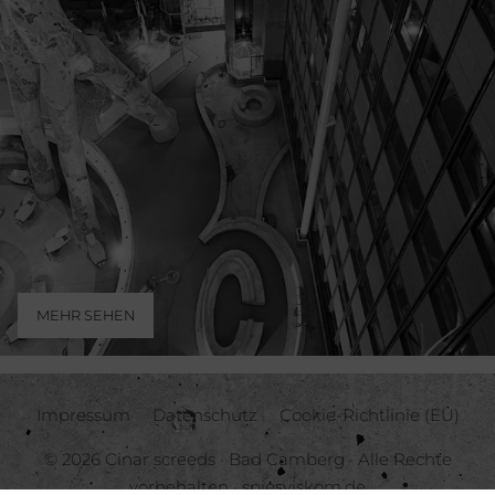
MEHR SEHEN
Impressum
Datenschutz
Cookie-Richtlinie (EU)
© 2026 Cinar screeds · Bad Camberg · Alle Rechte
vorbehalten ·
spiesviskom.de