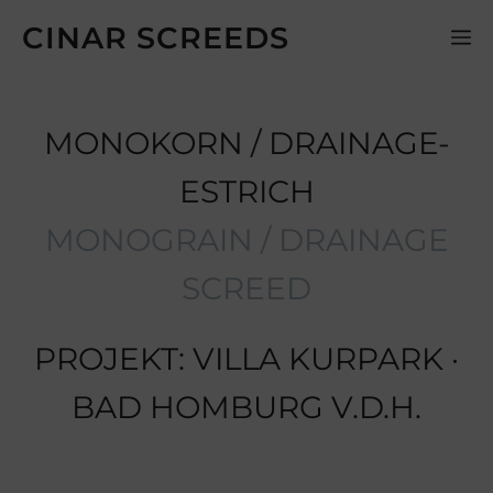
Zum
CINAR SCREEDS
M
Inhalt
springen
MONOKORN / DRAINAGE-
ESTRICH
MONOGRAIN / DRAINAGE
SCREED
PROJEKT: VILLA KURPARK ·
BAD HOMBURG V.D.H.