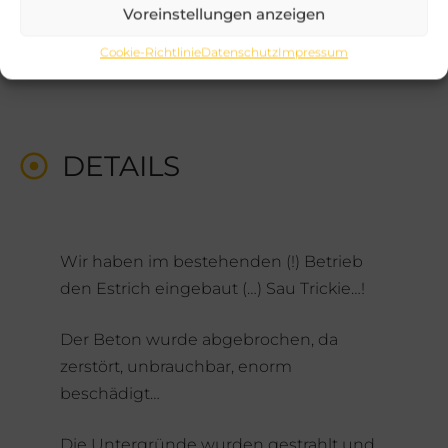
Voreinstellungen anzeigen
Cookie-Richtlinie
Datenschutz
Impressum
DETAILS
Wir haben im bestehenden (!) Betrieb
den Estrich eingebaut (…) Sau Trickie…!
Der Beton wurde abgebrochen, da
zerstört, unbrauchbar, enorm
beschädigt…
Die Untergründe wurden gestrahlt und