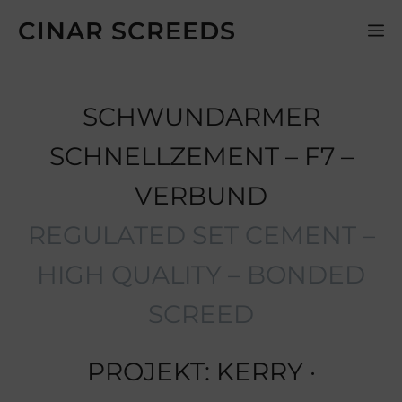
Zum
CINAR SCREEDS
M
Inhalt
springen
SCHWUNDARMER
SCHNELLZEMENT – F7 –
VERBUND
REGULATED SET CEMENT –
HIGH QUALITY – BONDED
SCREED
PROJEKT: KERRY ·